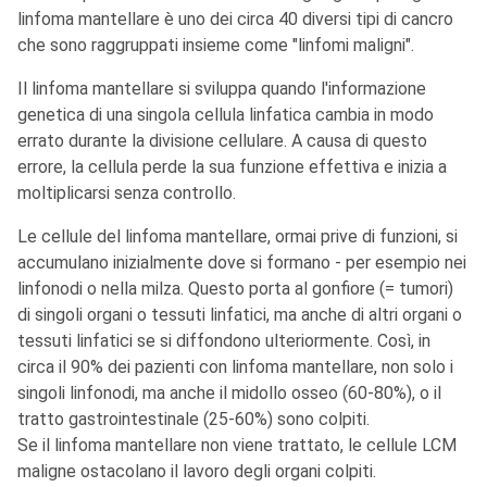
linfoma mantellare è uno dei circa 40 diversi tipi di cancro
che sono raggruppati insieme come "linfomi maligni".
Il linfoma mantellare si sviluppa quando l'informazione
genetica di una singola cellula linfatica cambia in modo
errato durante la divisione cellulare. A causa di questo
errore, la cellula perde la sua funzione effettiva e inizia a
moltiplicarsi senza controllo.
Le cellule del linfoma mantellare, ormai prive di funzioni, si
accumulano inizialmente dove si formano - per esempio nei
linfonodi o nella milza. Questo porta al gonfiore (= tumori)
di singoli organi o tessuti linfatici, ma anche di altri organi o
tessuti linfatici se si diffondono ulteriormente. Così, in
circa il 90% dei pazienti con linfoma mantellare, non solo i
singoli linfonodi, ma anche il midollo osseo (60-80%), o il
tratto gastrointestinale (25-60%) sono colpiti.
Se il linfoma mantellare non viene trattato, le cellule LCM
maligne ostacolano il lavoro degli organi colpiti.